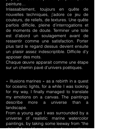
peinture…
Inlassablement, toujours en quête de
nouvelles techniques, j’adore ce jeu de
couleurs, de reliefs, de textures. Une quête
parfois difficile, pleine d’interrogations et
de moments de doute. Terminer une toile
est d’abord un soulagement avant de
ressentir comme une satisfaction. Porter
plus tard le regard dessus devient ensuite
un plaisir assez indescriptible. Difficile d’y
apposer des mots.
Chaque œuvre apparait comme une étape
sur un chemin pavé d’univers poétiques.
« Illusions marines » as a rebirth in a quest
for oceanic lights, for a while I was looking
for my way, I finally managed to translate
my emotions on a canvas. The paintings
describe more a universe than a
landscape.
From a young age I was surrounded by a
universe of realistic marine watercolor
paintings, by taking some leeway from “the
object” I could express my true emotions.